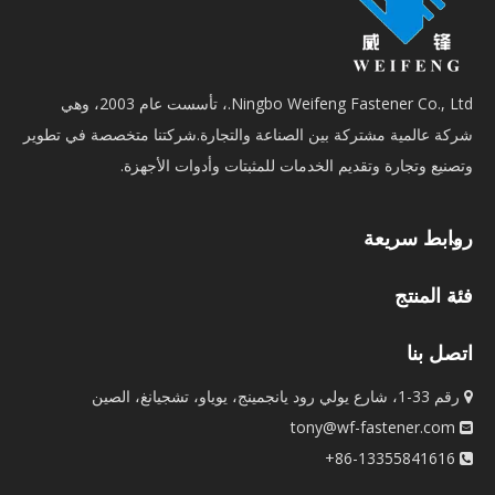
Ningbo Weifeng Fastener Co., Ltd.، تأسست عام 2003، وهي
شركة عالمية مشتركة بين الصناعة والتجارة.شركتنا متخصصة في تطوير
وتصنيع وتجارة وتقديم الخدمات للمثبتات وأدوات الأجهزة.
روابط سريعة
فئة المنتج
اتصل بنا
رقم 33-1، شارع يولي رود يانجمينج، يوياو، تشجيانغ، الصين

tony@wf-fastener.com

86-13355841616+
