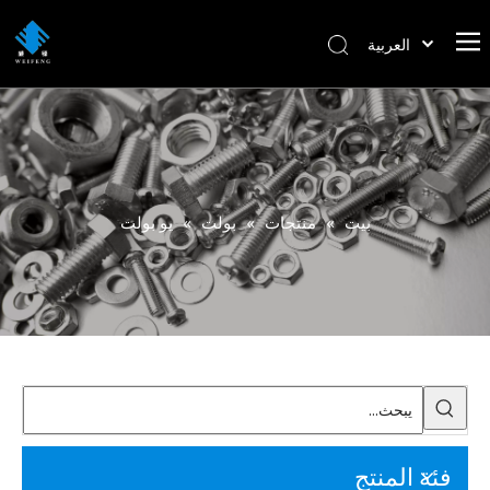
العربية
বাংলা
हिन्दी
Italiano
Deutsch
Português
بيت
»
منتجات
»
بولت
»
يو بولت
Español
Pусский
Français
English
فئة المنتج