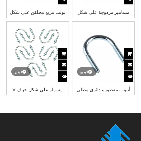
مسامير مزدوجة على شكل
بولت مربع مجلفن على شكل
حرف U 304 من الفولاذ
حرف U
المقاوم للصدأ على شكل
حرف U مع صواميل وألواح
فيديو
فيديو
أنبوب مقطورة دائري مطلي
مسمار على شكل حرف V
بالزنك على شكل حرف U
لأسنان المشط مع صمولة