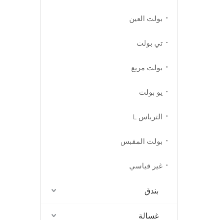
بولت العين
تي بولت
بولت مربع
يو بولت
الترباس L
بولت المقبس
غير قياسي
بندق
غسالة