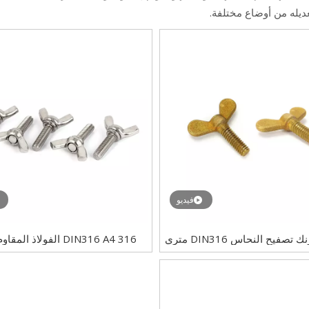
ديله من أوضاع مختلفة.
فيديو
الأصفر الزنك تصفيح النحاس DIN316 متري
DIN316 A4 316 الفولاذ ال
براغي ميكي ماوس فراشة مسامير
316