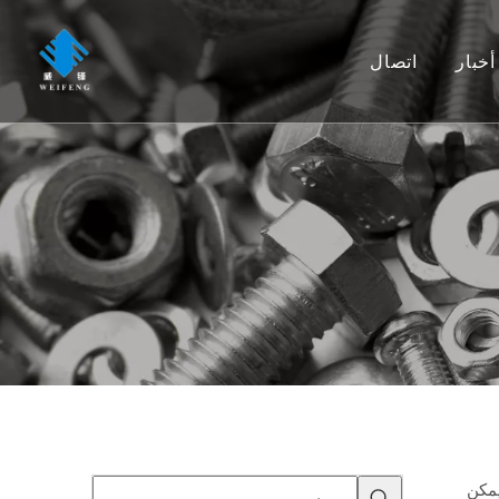
أخبار
اتصال
 براغي الجناح، بـ 'أجنحة' ممدودة تم تصميمها ليتم تشغيلها يدويًا بسهولة وتم إنشاؤها وفقًا لمعيار DIN 316 AF.يمكن