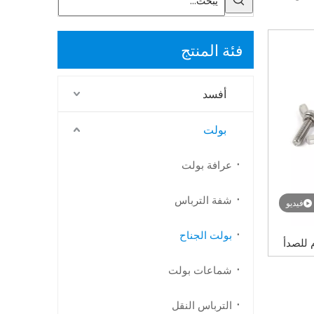
فئة المنتج
أفسد
بولت
عرافة بولت
شفة الترباس
فيديو
بولت الجناح
مقاوم للصدأ
فراشة الجناح البراغي الإبهام المسمار DIN
شماعات بولت
الترباس النقل