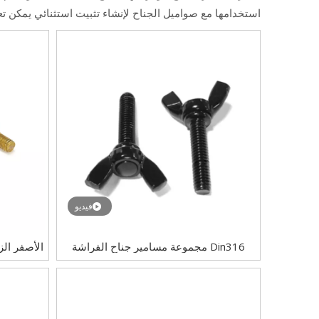
استخدامها مع صواميل الجناح لإنشاء تثبيت استثنائي يمكن تع
فيديو
Din316 مجموعة مسامير جناح الفراشة
السوداء مثبتات براغي مخلب الجناح
الجناح ال