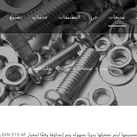
منتجات
عن
التطبيقات
خدمات
تصنيع
أفسد
مخصص
فيديو
بولت
التشاور
بندق
التعليمات
بيت
»
منتجات
»
بولت
»
بولت الجناح
غسالة
برشام
مِرسَاة
مسمار
Rigging
تتميز مسامير الجناح، أو