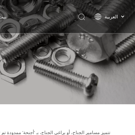
العربية
بيت
বাংলা
हिन्दी
Italiano
Deutsch
Português
Español
Pусский
Français
English