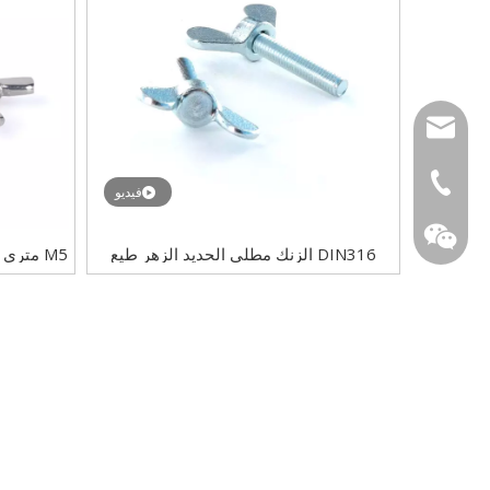
tony@wf-fastene
+86-1335584161
فيديو
DIN316 الزنك مطلي الحديد الزهر طيع
الصلب فراشة رئيس الإبهام الجناح الترباس
الفولاذ ال
التربا
WeChat