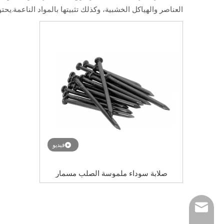
العناصر والهياكل الخشبية، وكذلك تثبيتها بالمواد الناعم
فيديو
صلابة سوداء ملموسة الصلب مسمار
الاسمنت البناء مسمار
tony@wf-fastene