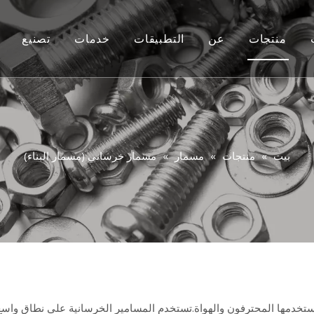
منتجات
عن
التطبيقات
خدمات
تصنيع
أفسد
مخصص
فيديو
بولت
التشاور
بندق
التعليمات
بيت
»
منتجات
»
مسمار
»
مسمار خرساني (مسمار البناء)
غسالة
برشام
مِرسَاة
مسمار
Rigging
ي يستخدمها المحترفون والهواة.تستخدم المسامير الخرسانية على نطاق واس