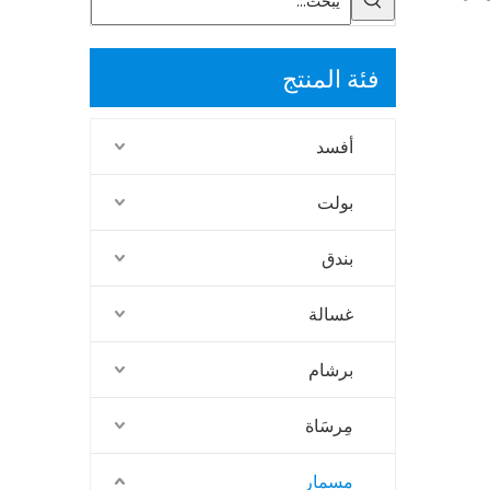
فئة المنتج
أفسد
بولت
بندق
غسالة
برشام
مِرسَاة
مسمار