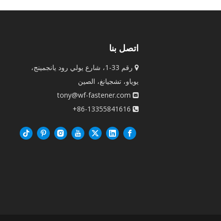
اتصل بنا
رقم 33-1، شارع يولي رود يانجمينج،

يوياو، تشجيانغ، الصين
tony@wf-fastener.com

86-13355841616+
