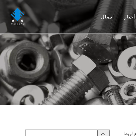
أخبار
اتصال
ع لربط