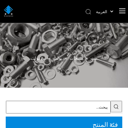
العربية
বাংলা
हिन्दी
Italiano
Deutsch
Português
بيت
»
منتجات
»
بولت
»
تي بولت
Español
Pусский
Français
English
فئة المنتج