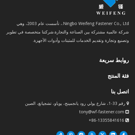
Ningbo Weifeng Fastener Co., Ltd.، تأسست عام 2003، وهي
شركة عالمية مشتركة بين الصناعة والتجارة.شركتنا متخصصة في تطوير
وتصنيع وتجارة وتقديم الخدمات للمثبتات وأدوات الأجهزة.
روابط سريعة
فئة المنتج
اتصل بنا
رقم 33-1، شارع يولي رود يانجمينج، يوياو، تشجيانغ، الصين

tony@wf-fastener.com

86-13355841616+
