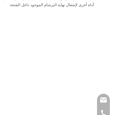
أداة أخرى لإشعال نهاية البرشام الموجود داخل الفتحة.
tony@wf-fastene
+86-1335584161