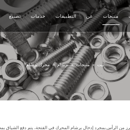
منتجات
عن
التطبيقات
خدمات
تصنيع
أفسد
مخصص
فيديو
بولت
التشاور
بندق
التعليمات
بيت
»
منتجات
»
برشام
»
محرك برشام
غسالة
برشام
مِرسَاة
مسمار
Rigging
ز من الرأس.بمجرد إدخال برشام المحرك في الفتحة، يتم دفع الشياق بمط