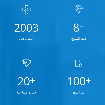
8
2003
+
فئة المنتج
أنشئ في
20
100
+
+
بلد البيع
خبرة صناعية