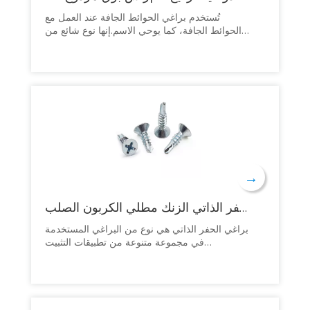
تُستخدم براغي الحوائط الجافة عند العمل مع
الحوائط الجافة، كما يوحي الاسم.إنها نوع شائع من
أدوات التثبيت التي تسمح للمستخدمين بتثبيت ألواح
الحوائط الجافة/اللوح الجصي على الجدران وروافد
السقف.تم تصميم براغي الحوائط الجافة لتثبيت
الحوائط الجافة على المسامير والإطارات الخشبية
والمعدنية.
→
الصليب راحة فيليبس شقة غاطسة رئيس مسامير الحفر الذاتي الزنك مطلي الكربون الصلب Sds TEK مسامير الصفائح المعدنية
براغي الحفر الذاتي هي نوع من البراغي المستخدمة
في مجموعة متنوعة من تطبيقات التثبيت
والتثبيت.عادةً ما تكون مسامير الحفر الذاتي مصنوعة
من الفولاذ المقاوم للصدأ، وتتميز بنقطة الحفر
الخاصة بها.تتيح هذه النقطة للبراغي أن تثقب في
المواد دون الحاجة إلى ثقوب تجريبية مثقوبة مسبقًا،
مما يؤدي إلى عملية تثبيت أكثر كفاءة.