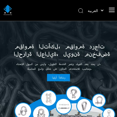
العربية
বাংলা
हिन्दी
Italiano
Deutsch
Português
Español
Pусский
Français
English