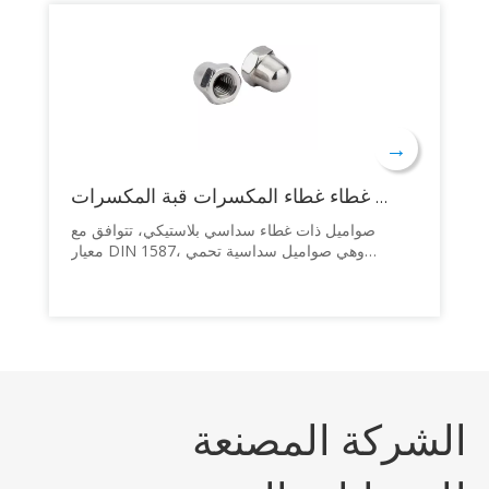
→
عرافة الجوزة الجوز 304 الفولاذ المقاوم للصدأ مسدس نصف دائرة غطاء غطاء المكسرات قبة المكسرات
صواميل ذات غطاء سداسي بلاستيكي، تتوافق مع
معيار DIN 1587، وهي صواميل سداسية تحمي
الجزء الملولب من أداة التثبيت من التلف مع تقليل
خطر الإصابة الناجمة عن خيط مسمار حاد أو غير
متساوي.
الشركة المصنعة