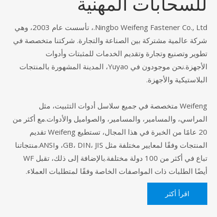
للسحابات المهنية
Ningbo Weifeng Fastener Co., Ltd.، تأسست عام 2003، وهي
شركة عالمية مشتركة بين الصناعة والتجارة. شركتنا متخصصة في
تطوير وتصنيع وتجارة وتقديم الخدمات للمثبتات وأدوات
الأجهزة.نحن موجودون في Yuyao، المدينة المشهورة بالمنتجات
البلاستيكية والأجهزة.
Weifeng متخصصة في جميع سلاسل أدوات التثبيت، مثل
المراسي، والمسامير، والمسامير، والصواميل والأدوات.مع أكثر من
20 عامًا من الخبرة في هذا المجال، تستطيع Weifeng تقديم
المنتجات وفقًا لمعايير مختلفة مثل GB، DIN، JIS، وANSI.منتجاتنا
تباع في أكثر من 100 دولة مختلفة.بالإضافة إلى ذلك، تقبل WF
أيضًا الطلبات ذات المواصفات الخاصة وفقًا لمتطلبات العملاء.
اقرأ أكثر