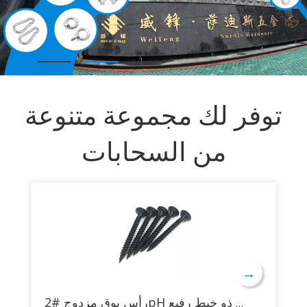
توفر لك مجموعة متنوعة
من السحابات
→
رأس بوق مزدوج #2pH برغي جداري مزدوج سريع الخيط ذو خيط رفيع